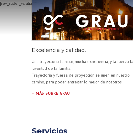
Skip
[rev_slider_vc alias=»Home1″]
to
content
Excelencia y calidad.
Una trayectoria familiar, mucha experiencia, y la fuerza l
juventud de la familia.
Trayectoria y fuerza de proyección se unen en nuestro
camino, para poder entregar lo mejor de nosotros.
+ MÁS SOBRE GRAU
Servicios