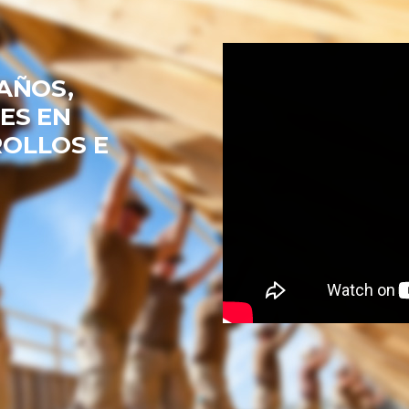
AÑOS,
ES EN
OLLOS E