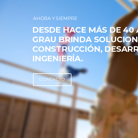
AHORA Y SIEMPRE
DESDE HACE MÁS DE 40 
GRAU BRINDA SOLUCION
CONSTRUCCIÓN, DESARR
INGENIERÍA.
CONTACTO