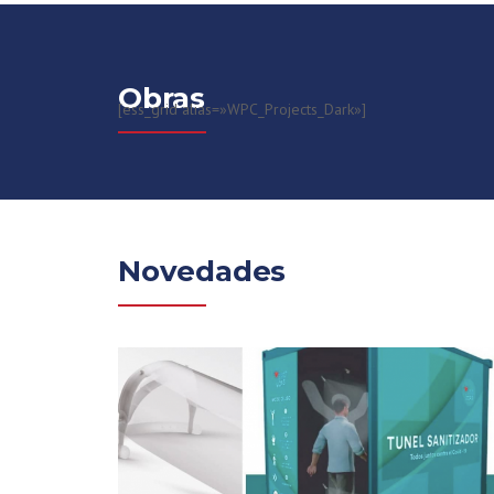
Obras
[ess_grid alias=»WPC_Projects_Dark»]
Novedades