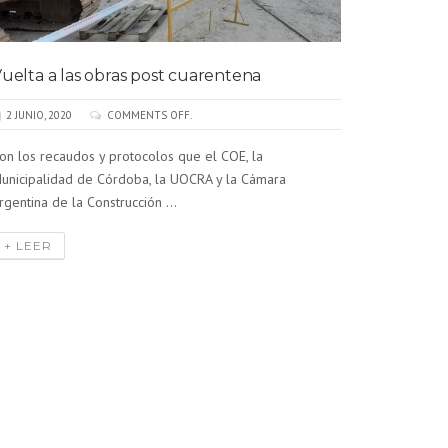
uelta a las obras post cuarentena
Ischia I
2 JUNIO, 2020
COMMENTS OFF.
26 MAYO, 
on los recaudos y protocolos que el COE, la
El edificio
unicipalidad de Córdoba, la UOCRA y la Cámara
una zona e
rgentina de la Construcción ...
área ...
+ LEER
+ LEER